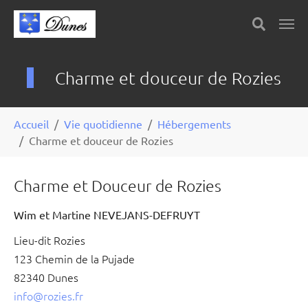
Skip to main content
Panneau de gestion des cookies
Charme et douceur de Rozies
You are here:
Accueil
Vie quotidienne
Hébergements
Charme et douceur de Rozies
Charme et Douceur de Rozies
Wim et Martine NEVEJANS-DEFRUYT
Lieu-dit Rozies
123 Chemin de la Pujade
82340 Dunes
info@rozies.fr