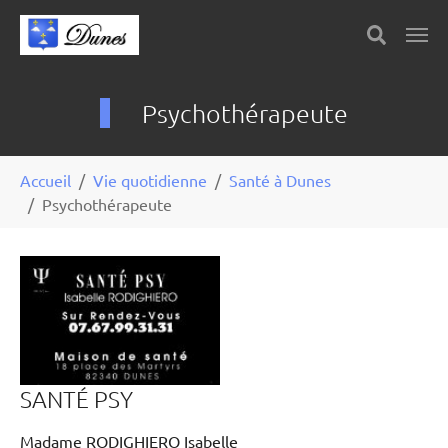
Skip to main content
Panneau de gestion des cookies
Psychothérapeute
You are here:
Accueil
Vie quotidienne
Santé à Dunes
Psychothérapeute
SANTÉ PSY
Madame RODIGHIERO Isabelle