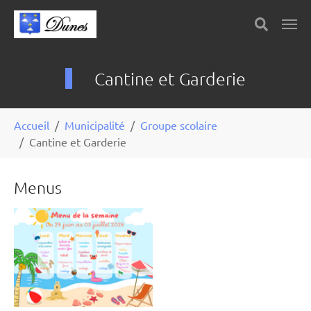
Skip to main content
Panneau de gestion des cookies
Cantine et Garderie
You are here:
Accueil
Municipalité
Groupe scolaire
Cantine et Garderie
Menus