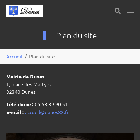
Skip to main content
Panneau de gestion des cookies
Plan du site
You are here:
Accueil
Plan du site
Mairie de Dunes
1, place des Martyrs
82340 Dunes
Téléphone :
05 63 39 90 51
E-mail :
accueil@dunes82.fr