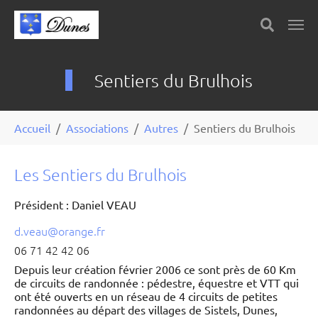
Skip to main content
Panneau de gestion des cookies
Sentiers du Brulhois
You are here:
Accueil
Associations
Autres
Sentiers du Brulhois
Les Sentiers du Brulhois
Président : Daniel VEAU
d.veau@orange.fr
06 71 42 42 06
Depuis leur création février 2006 ce sont près de 60 Km
de circuits de randonnée : pédestre, équestre et VTT qui
ont été ouverts en un réseau de 4 circuits de petites
randonnées au départ des villages de Sistels, Dunes,