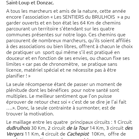
Saint-Loup et Donzac.
A tous les marcheurs et amis de la nature, cette année
encore l’association « Les SENTIERS du BRULHOIS » a pu
garder ouverts et en bon état les 64 Km de chemins
parcourant un territoire s’étendant sur les quatre
communes présentes sur notre logo. Ces chemins que
parcourent de nombreux marcheurs, qu’ils soient affiliés
à des associations ou bien libres, offrent à chacun le choix
de pratiquer un sport qui même s’il est pratiqué en
douceur et en fonction de ses envies, ou chacun fixe ses
limites « car pas de chronomètre, se pratique sans
licence, matériel spécial et ne nécessite pas à être
planifier ! »
La seule récompense étant de passer un moment de
plénitude dont les bénéfices pour notre santé sont
multiples. Le meilleur sentiment que l’on puisse
éprouver de retour chez soi « c’est de se dire je l’ai fait
….». Donc, la seule contrainte à surmonter, est de
trouver la motivation.
Le maillage entre les quatre principaux circuits :
Circuit
1
30 Km,
circuit
14 Km,
circuit
du
Brulhois
2
de la Tour
3
des
11 Km,
circuit de
10Km, offre de
Vergers
4
Cachepiot